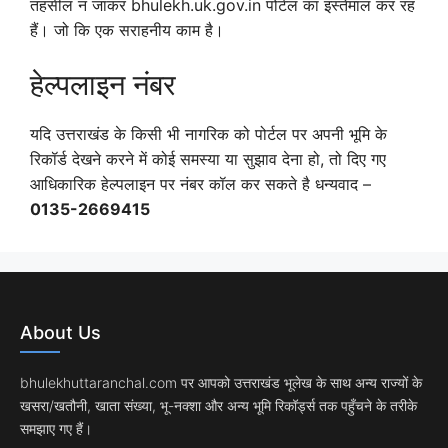
तहसील न जाकर bhulekh.uk.gov.in पोर्टल का इस्तेमाल कर रह
हैं। जो कि एक सराहनीय काम है।
हेल्पलाइन नंबर
यदि उत्तराखंड के किसी भी नागरिक को पोर्टल पर अपनी भूमि के
रिकॉर्ड देखने करने में कोई समस्या या सुझाव देना हो, तो दिए गए
आधिकारिक हेल्पलाइन पर नंबर कॉल कर सकते है धन्यवाद –
0135-2669415
About Us
bhulekhuttaranchal.com पर आपको उत्तराखंड भूलेख के साथ अन्य राज्यों के
खसरा/खतौनी, खाता संख्या, भू-नक्शा और अन्य भूमि रिकॉर्ड्स तक पहुँचने के तरीके
समझाए गए हैं।